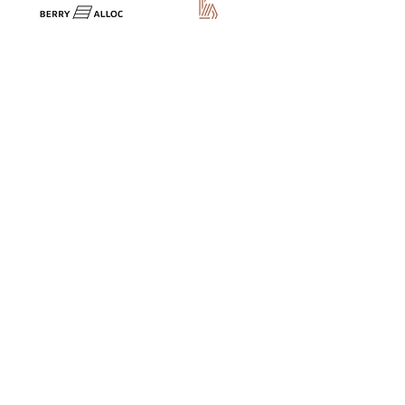
BENT U OP ZOEK NAAR EEN
DEGELIJKE PARKETVLOER VAN
EEN ALOM BEKEND MERK AAN
EEN BETAALBARE PRIJS?
Begeef u naar de toonzaal van PdW
Parketvloeren in Hamme!
CONTACTEER ONS