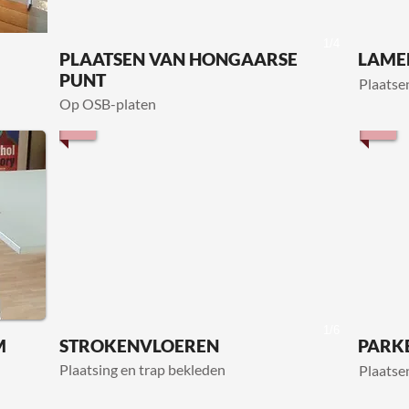
1/4
PLAATSEN VAN HONGAARSE
LAME
PUNT
Plaatse
Op OSB-platen
1/6
M
STROKENVLOEREN
PARK
Plaatsing en trap bekleden
Plaatse