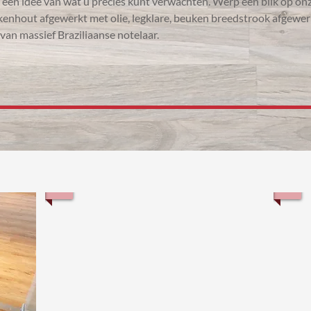
jk een idee van wat u precies kunt verwachten. Werp een blik op on
ikenhout afgewerkt met olie, legklare, beuken breedstrook afgewer
an massief Braziliaanse notelaar.