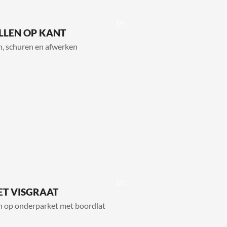
1/8
LLEN OP KANT
n, schuren en afwerken
1/4
ET VISGRAAT
n op onderparket met boordlat