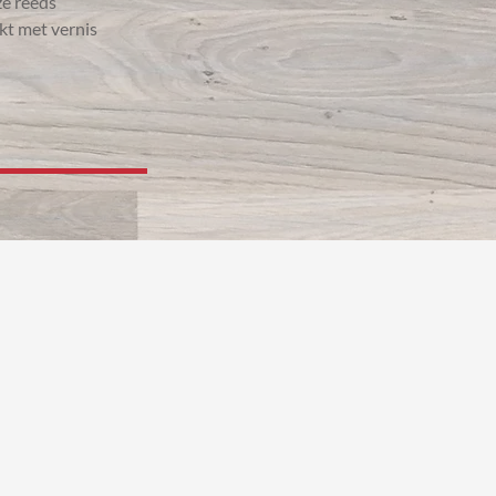
ze reeds
kt met vernis