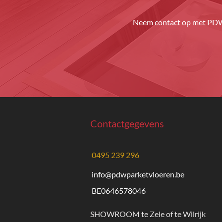
Neem contact op met PDW 
Contactgegevens
0495 239 296
info@pdwparketvloeren.be
BE0646578046
SHOWROOM te Zele of te Wilrijk