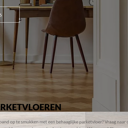
6
ARKETVLOEREN
pand op te smukken met een behaaglijke parketvloer? Vraag naar 