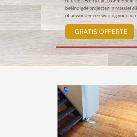
referenties en krijg zo onmiddelli
beëindigde projecten in massief e
of bewonder een woning voorzien v
GRATIS OFFERTE