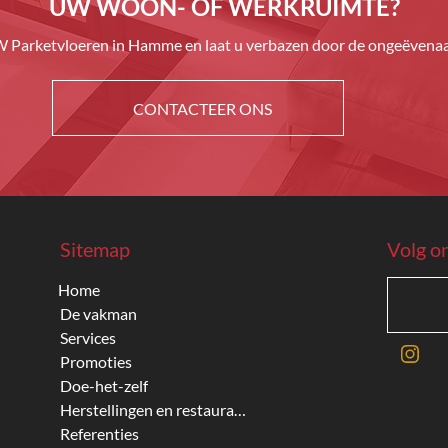
UW WOON- OF WERKRUIMTE?
Parketvloeren in Hamme en laat u verbazen door de ongeëvenaar
CONTACTEER ONS
Sitemap
Volg o
Home
De vakman
Services
Promoties
Doe-het-zelf
Herstellingen en restauratie
Referenties